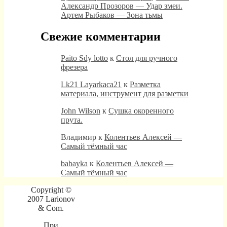
Александр Прозоров — Удар змеи.
Артем Рыбаков — Зона тьмы
Свежие комментарии
Paito Sdy lotto
к
Стол для ручного
фрезера
Lk21 Layarkaca21
к
Разметка
материала, инструмент для разметки
John Wilson
к
Сушка окоренного
прута.
Владимир
к
Колентьев Алексей —
Самый тёмный час
babayka
к
Колентьев Алексей —
Самый тёмный час
Copyright ©
2007 Larionov
& Com.
При