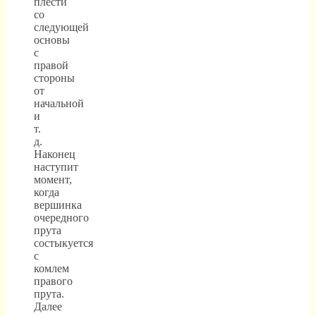
плести
со
следующей
основы
с
правой
стороны
от
начальной
и
т.
д.
Наконец
наступит
момент,
когда
вершинка
очередного
прута
состыкуется
с
комлем
правого
прута.
Далее