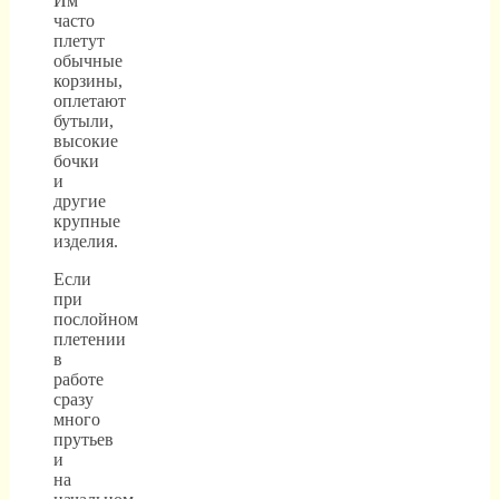
Им
часто
плетут
обычные
корзины,
оплетают
бутыли,
высокие
бочки
и
другие
крупные
изделия.
Если
при
послойном
плетении
в
работе
сразу
много
прутьев
и
на