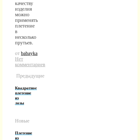
качеству
изделия
можно
применять
плетение
в
несколько
прутьев.
от
babayka
Нет
комментариев
Предыдущие
Квадратное
плетение
из
лозы
Новые
Плетение
из