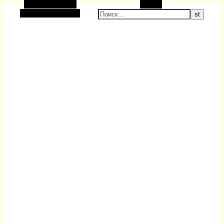
Боковая панель
Поиск
Ликбез от Бабая
Случайная статья
Народное творчество, хобби