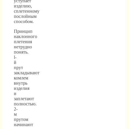
уступает
изделию,
сплетенному
послойным
способом.
Принцип
наклонного
плетения
нетрудно
понять.
l-
й
прут
закладывают
комлем
внутрь
изделия
и
заплетают
полностью.
2-
м
прутом
начинают