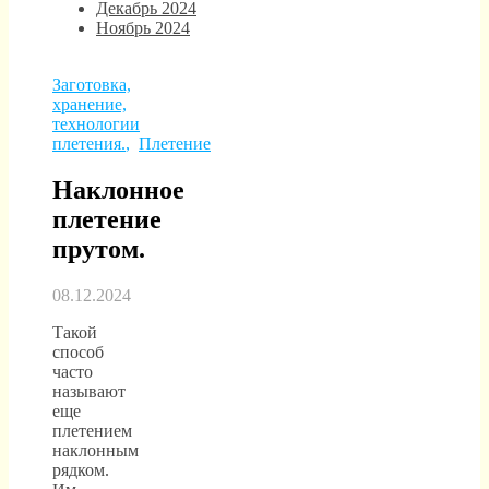
Декабрь 2024
Ноябрь 2024
Заготовка,
хранение,
технологии
плетения.
,
Плетение
Наклонное
плетение
прутом.
08.12.2024
Такой
способ
часто
называют
еще
плетением
наклонным
рядком.