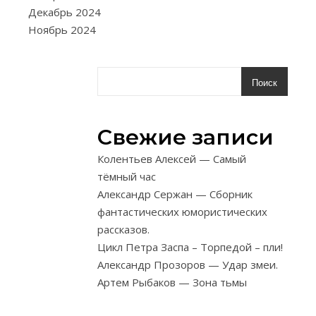
необход
Декабрь 2024
количест
Ноябрь 2024
размер пр
В период о
материал го
Поиск
с запасом 
нужного кол
Свежие записи
в зависимо
умени
Колентьев Алексей — Самый
обучающег
тёмный час
качества п
Александр Сержан — Сборник
Отобранные
фантастических юмористических
каждого р
рассказов.
свяжите
Цикл Петра Заспа – Торпедой – пли!
отдельные п
Александр Прозоров — Удар змеи.
затем св
Артем Рыбаков — Зона тьмы
все пучки 
общий и по