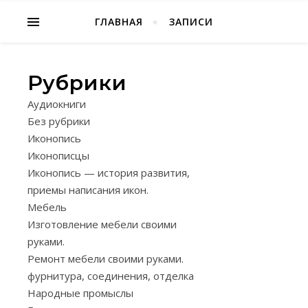
Народное творчество, хобби
ГЛАВНАЯ
ЗАПИСИ
Рубрики
ЗАГОТОВКА,
Аудиокниги
ХРАНЕНИЕ,
Без рубрики
ТЕХНОЛОГИИ
Иконопись
,
ПЛЕТЕНИЯ.
П
Иконописцы
ПОДГОТ
Иконопись — история развития,
ПРУТА
приемы написания икон.
Мебель
К
Изготовление мебели своими
ПЛЕТЕН
руками.
Ремонт мебели своими руками.
13.01.2025
фурнитура, соединения, отделка
Народные промыслы