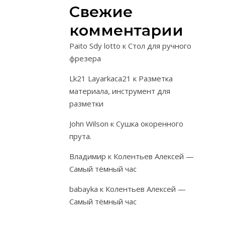
Свежие
его в во
Сухой прут
комментарии
восстановит
Paito Sdy lotto
к
Стол для ручного
влажность, а
фрезера
необход
для плет
Lk21 Layarkaca21
к
Разметка
свойств
материала, инструмент для
Время увла
разметки
может коле
от нескол
John Wilson
к
Сушка окоренного
минут для 
прута.
прутик
Владимир
к
Колентьев Алексей —
до 6-8 ч
Самый тёмный час
толстых пру
палок
babayka
к
Колентьев Алексей —
В теплой 
Самый тёмный час
процесс з
ускоряется, 