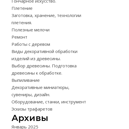
Гончарное искусство.
сухого прута
Плетение
нельзя — эт
Заготовка, хранение, технологии
Его ну
плетения.
обработать
Полезные мелочи
образом, чт
Ремонт
восстанови
Работы с деревом
утраченны
Виды декоративной обработки
сушке свой
изделий из древесины.
необходим
Выбор древесины. Подготовка
плетени
древесины к обработке.
гибкость, вя
Выпиливание
упругость 
Декоративные миниатюры,
сувениры, дизайн.
Если вы р
Оборудование, станки, инструмент
сплести к
Эскизы трафаретов
нибудь из
Архивы
прежде всег
подсчит
Январь 2025