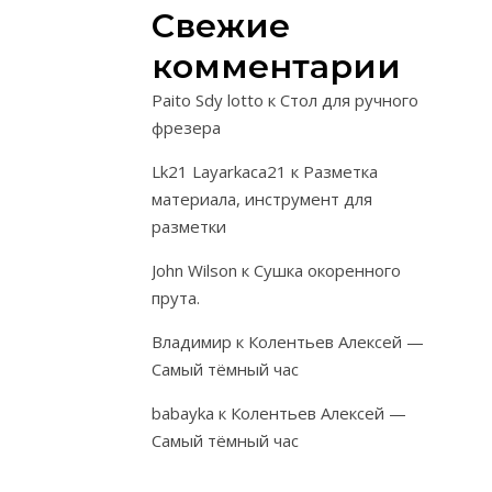
материалов.
Свежие
комментарии
Paito Sdy lotto
к
Стол для ручного
ЗАГОТОВКА,
фрезера
ХРАНЕНИЕ,
ТЕХНОЛОГИИ
Lk21 Layarkaca21
к
Разметка
,
ПЛЕТЕНИЯ.
П
материала, инструмент для
ХРАНЕНИЕ
разметки
НЕОКОРЕ
John Wilson
к
Сушка окоренного
ПРУТА.
прута.
Владимир
к
Колентьев Алексей —
Сохранить
Самый тёмный час
зеленый
неокоренный
babayka
к
Колентьев Алексей —
прут
Самый тёмный час
—
это