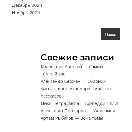
И
Декабрь 2024
П
Ноябрь 2024
Л
Е
Т
Поиск
Е
Н
Свежие записи
И
Я
Колентьев Алексей — Самый
.
тёмный час
Александр Сержан — Сборник
Все, что
фантастических юмористических
нужно
рассказов.
знать для
Цикл Петра Заспа – Торпедой – пли!
плетения из
Александр Прозоров — Удар змеи.
лозы,
Артем Рыбаков — Зона тьмы
бересты и
других