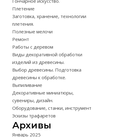
Гончарное искусство.
А
Плетение
Н
Заготовка, хранение, технологии
Е
плетения.
Н
Полезные мелочи
И
Ремонт
Работы с деревом
Е
Виды декоративной обработки
,
изделий из древесины.
Т
Выбор древесины. Подготовка
Е
древесины к обработке.
Х
Выпиливание
Н
Декоративные миниатюры,
О
сувениры, дизайн.
Л
Оборудование, станки, инструмент
О
Эскизы трафаретов
Г
Архивы
И
Январь 2025