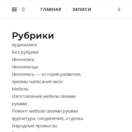
Народное творчество, хобби
ГЛАВНАЯ
ЗАПИСИ
Рубрики
З
Аудиокниги
А
Без рубрики
Г
Иконопись
О
Иконописцы
Т
Иконопись — история развития,
приемы написания икон.
О
Мебель
В
Изготовление мебели своими
К
руками.
А
Ремонт мебели своими руками.
,
фурнитура, соединения, отделка
Х
Народные промыслы
Р