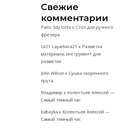
инструментом
Свежие
и
комментарии
сборку
стульев.
Paito Sdy lotto
к
Стол для ручного
фрезера
Поэтому,
прежде
Lk21 Layarkaca21
к
Разметка
чем
материала, инструмент для
приступить
разметки
к
John Wilson
к
Сушка окоренного
изготовлению
прута.
стула,
целесообразн
Владимир
к
Колентьев Алексей —
разработать
Самый тёмный час
его
чертеж
babayka
к
Колентьев Алексей —
в
Самый тёмный час
масштабе
1: