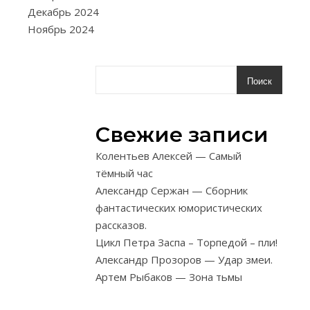
детали
Декабрь 2024
стула
Ноябрь 2024
с
подсадными
ножками
Поиск
находятся
под
различными
Свежие записи
углами
Колентьев Алексей — Самый
друг
тёмный час
к
Александр Сержан — Сборник
другу,
фантастических юмористических
что
рассказов.
затрудняет
Цикл Петра Заспа – Торпедой – пли!
формировани
Александр Прозоров — Удар змеи.
шиповых
Артем Рыбаков — Зона тьмы
соединений
ручным