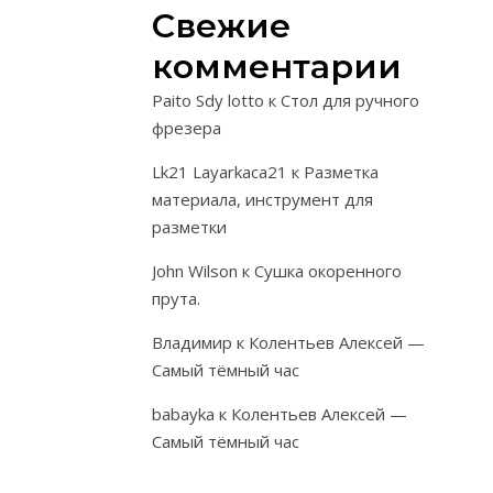
Свежие
с
боковыми
комментарии
стенками
Paito Sdy lotto
к
Стол для ручного
на
фрезера
крючковых
стяжках.
Lk21 Layarkaca21
к
Разметка
С
материала, инструмент для
внутренней
разметки
стороны
John Wilson
к
Сушка окоренного
царг
прута.
прикреплены
на
Владимир
к
Колентьев Алексей —
клею
Самый тёмный час
и
шурупах
babayka
к
Колентьев Алексей —
опорные
Самый тёмный час
бруски
для