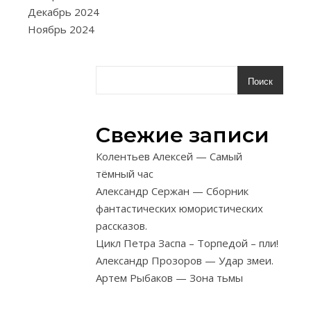
Декабрь 2024
60хЗ0мм
Ноябрь 2024
и
четырех
горизонтальн
брусков
Поиск
сечением
130х20мм,
Свежие записи
соединенных
на
Колентьев Алексей — Самый
несквозной
тёмный час
шип
Александр Сержан — Сборник
с
фантастических юмористических
клеем.
рассказов.
Четыре
Цикл Петра Заспа – Торпедой – пли!
царги
Александр Прозоров — Удар змеи.
сечением
Артем Рыбаков — Зона тьмы
130х20мм
соединяют