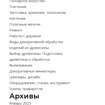
Гончарное искусство.
Плетение
Заготовка, хранение, технологии
Кровать
плетения.
изготавливаю
Полезные мелочи
из
Ремонт
массива
Работы с деревом
древесины
Виды декоративной обработки
хвойных
изделий из древесины.
пород.
Выбор древесины. Подготовка
Боковая
древесины к обработке.
стенка
Выпиливание
кровати
Декоративные миниатюры,
состоит
сувениры, дизайн.
из
Оборудование, станки, инструмент
двух
Эскизы трафаретов
вертикальных
Архивы
брусков
Январь 2025
сечением