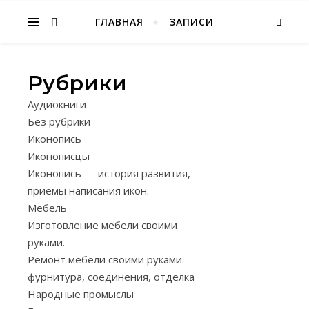
Народное творчество, хобби
ГЛАВНАЯ
ЗАПИСИ
Рубрики
МЕБЕЛЬ
Аудиокниги
КОМПАК
Без рубрики
МЕБЕЛЬ
Иконопись
Иконописцы
ДВУХЪЯ
Иконопись — история развития,
КРОВАТ
приемы написания икон.
ДЛЯ
Мебель
Изготовление мебели своими
ПОДРОС
руками.
Ремонт мебели своими руками.
03.12.2024
фурнитура, соединения, отделка
Народные промыслы