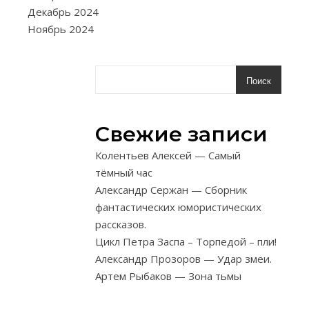
на
Декабрь 2024
дощечке
Ноябрь 2024
или
пригодной
пластине.
Поиск
На
гончарных
кругах
Свежие записи
изготовляютс
Колентьев Алексей — Самый
в
тёмный час
основном
Александр Сержан — Сборник
симметричные
фантастических юмористических
круглые
рассказов.
поделки.
Цикл Петра Заспа – Торпедой – пли!
Чудес
Александр Прозоров — Удар змеи.
из
Артем Рыбаков — Зона тьмы
глины