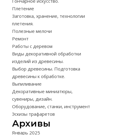
можно
Гончарное искусство.
вылепить
Плетение
множество
Заготовка, хранение, технологии
полезных
плетения.
и
Полезные мелочи
красивых
Ремонт
вещей.
Работы с деревом
Сам
Виды декоративной обработки
процесс
изделий из древесины.
лепки
Выбор древесины. Подготовка
производится,
древесины к обработке.
как
Выпиливание
на
Декоративные миниатюры,
специальных
сувениры, дизайн.
станках,
Оборудование, станки, инструмент
так
Эскизы трафаретов
Архивы
и
просто
Январь 2025