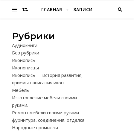
Народное творчество, хобби
ГЛАВНАЯ
ЗАПИСИ
Рубрики
ГОНЧАРНОЕ
Аудиокниги
,
ИСКУССТВО.
Без рубрики
ПРОМЫСЛЫ
Иконопись
ЧУДЕСА
Иконописцы
ИЗ
Иконопись — история развития,
приемы написания икон.
ГЛИНЫ.
Мебель
Изготовление мебели своими
03.12.2024
руками.
——————
Ремонт мебели своими руками.
Из
фурнитура, соединения, отделка
глины
Народные промыслы