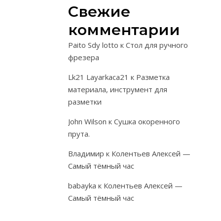
Свежие
——————
комментарии
Из
глины
Paito Sdy lotto
к
Стол для ручного
можно
фрезера
вылепить
множество
Lk21 Layarkaca21
к
Разметка
полезных
материала, инструмент для
и
разметки
красивых
John Wilson
к
Сушка окоренного
вещей.
прута.
Сам
процесс
Владимир
к
Колентьев Алексей —
лепки
Самый тёмный час
производится,
babayka
к
Колентьев Алексей —
как
Самый тёмный час
на
специальных