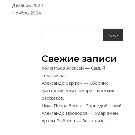
гребень.
Декабрь 2024
По
Ноябрь 2024
форме
шипы
бывают
Поиск
плоские,
трапециеви
Свежие записи
(«ласточкин
хвост»)
Колентьев Алексей — Самый
и
тёмный час
круглые;
Александр Сержан — Сборник
по
фантастических юмористических
конструкции
рассказов.
—
Цикл Петра Заспа – Торпедой – пли!
цельные,
Александр Прозоров — Удар змеи.
выполненны
Артем Рыбаков — Зона тьмы
вместе
с