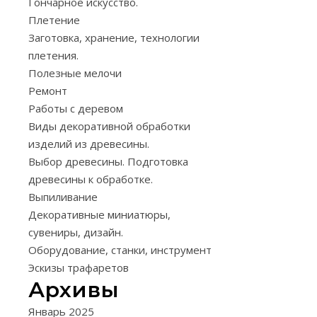
Гончарное искусство.
клеевым
Плетение
соединениям
Заготовка, хранение, технологии
относятся
плетения.
угловые
Полезные мелочи
и
Ремонт
по
Работы с деревом
кромке.
Виды декоративной обработки
Элементами
изделий из древесины.
шиповых
Выбор древесины. Подготовка
соединений
древесины к обработке.
или
Выпиливание
вязок
Декоративные миниатюры,
являются
сувениры, дизайн.
шипы,
Оборудование, станки, инструмент
проушины,
Эскизы трафаретов
гнезда,
Архивы
паз
и
Январь 2025