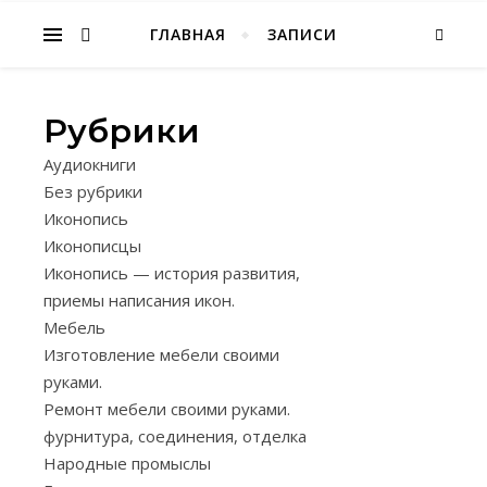
Народное творчество, хобби
ГЛАВНАЯ
ЗАПИСИ
Рубрики
РАБОТЫ
Аудиокниги
С
Без рубрики
ДЕРЕВОМ
Иконопись
ШИПОВ
Иконописцы
СОЕДИН
Иконопись — история развития,
приемы написания икон.
ДЕРЕВЯ
Мебель
ИЗДЕЛИ
Изготовление мебели своими
руками.
04.12.2024
Ремонт мебели своими руками.
фурнитура, соединения, отделка
К
Народные промыслы
шиповым