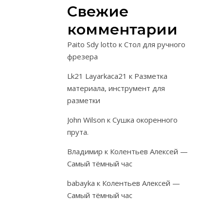
Свежие
деталью,
и
комментарии
вставные,
изготавлива
Paito Sdy lotto
к
Стол для ручного
отдельно.
фрезера
Вставные
Lk21 Layarkaca21
к
Разметка
круглые
материала, инструмент для
шипы
разметки
называются
шкантами,
John Wilson
к
Сушка окоренного
вставные
прута.
плоские
Владимир
к
Колентьев Алексей —
шипы,
Самый тёмный час
проходящие
по
babayka
к
Колентьев Алексей —
всей
Самый тёмный час
длине
соединяемых