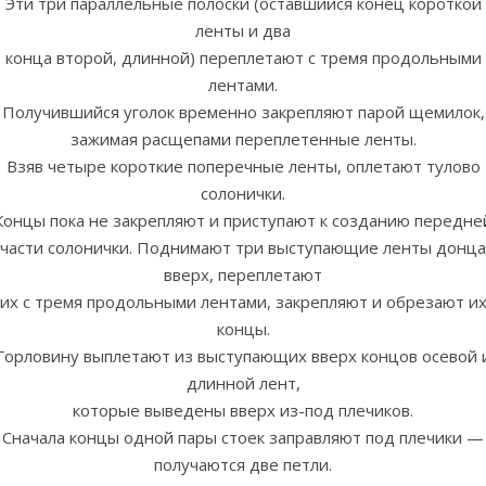
Эти три параллельные полоски (оставшийся конец короткой
ленты и два
конца второй, длинной) переплетают с тремя продольными
лентами.
Получившийся уголок временно закрепляют парой щемилок,
зажимая расщепами переплетенные ленты.
Взяв четыре короткие поперечные ленты, оплетают тулово
солонички.
Концы пока не закрепляют и приступают к созданию передне
части солонички. Поднимают три выступающие ленты донца
вверх, переплетают
их с тремя продольными лентами, закрепляют и обрезают и
концы.
Горловину выплетают из выступающих вверх концов осевой 
длинной лент,
которые выведены вверх из-под плечиков.
Сначала концы одной пары стоек заправляют под плечики —
получаются две петли.