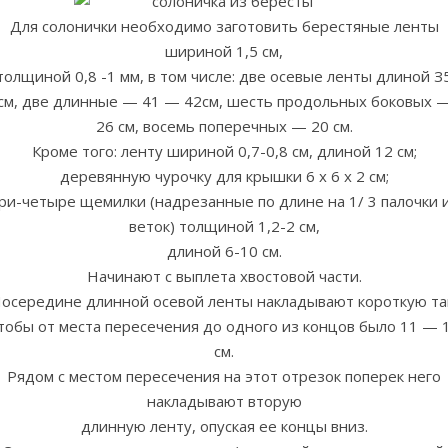
Для солонички необходимо заготовить берестяные ленты
шириной 1,5 см,
толщиной 0,8 -1 мм, в том числе: две осевые ленты длиной З
см, две длинные — 41 — 42см, шесть продольных боковых 
26 см, восемь поперечных — 20 см.
Кроме того: ленту шириной 0,7-0,8 см, длиной 12 см;
деревянную чурочку для крышки 6 х 6 х 2 см;
ри-четыре щемилки (надрезанные по длине на 1/ 3 палочки 
веток) толщиной 1,2-2 см,
длиной 6-10 см.
Начинают с выплета хвостовой части.
осередине длинной осевой ленты накладывают короткую та
тобы от места пересечения до одного из концов было 11 — 
см.
Рядом с местом пересечения на этот отрезок поперек него
накладывают вторую
длинную ленту, опуская ее концы вниз.