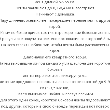
лент длиной 52-55 см.
Ленты зачищают до 0,3-0,4 мм и заостряют.
Начинают с донышка.
Пару длинных осевых лент посередине переплетают с друго
парой.
К ним по бокам приплетают четыре короткие боковые ленты.
В результате получится плетеное основание со стороной 8 см
На него ставят шаблон так, чтобы ленты были расположены
вдоль
диагоналей его квадратного торца.
Затем выходящие из-под каждого угла шаблона две коротки
боковые
ленты переплетают, фиксируя углы.
летение продолжают вверх, выплетая стенки высотой до 9-9
см (3-3,5 клетки).
Затем вынимают шаблон и плетут плечики.
Для этого один конец короткой боковой ленты подсовывают
под другой, который в свою очередь перекидывают поверх