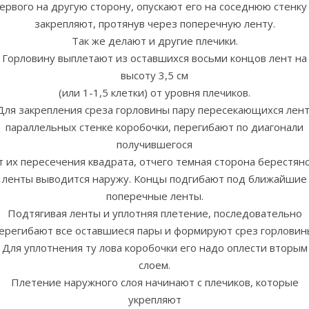
ервого на другую сторону, опускают его на соседнюю стенку
закрепляют, протянув через поперечную ленту.
Так же делают и другие плечики.
Горловину выплетают из оставшихся восьми концов лент на
высоту 3,5 см
(или 1-1,5 клетки) от уровня плечиков.
Для закрепления среза горловины пару пересекающихся лент
параллельных стенке коробочки, перегибают по диагонали
получившегося
т их пересечения квадрата, отчего темная сторона берестян
ленты выводится наружу. Концы подгибают под ближайшие
поперечные ленты.
Подтягивая ленты и уплотняя плетение, последовательно
ерегибают все оставшиеся пары и формируют срез горловин
Для уплотнения ту лова коробочки его надо оплести вторым
слоем.
Плетение наружного слоя начинают с плечиков, которые
укрепляют