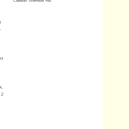
Самый тёмный час
5
—
из
к,
12