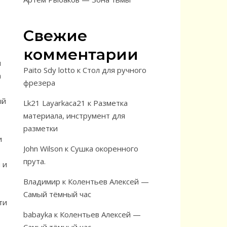
Свежие
комментарии
н
Paito Sdy lotto
к
Стол для ручного
а
фрезера
ый
Lk21 Layarkaca21
к
Разметка
материала, инструмент для
разметки
и
John Wilson
к
Сушка окоренного
прута.
 и
Владимир
к
Колентьев Алексей —
Самый тёмный час
ти
babayka
к
Колентьев Алексей —