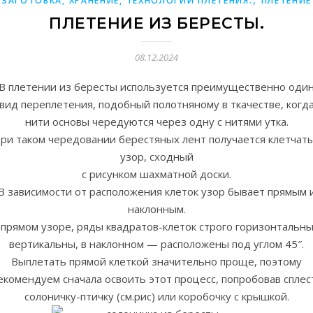
ЗАГОТОВКА, ХРАНЕНИЕ, ТЕХНОЛОГИИ ПЛЕТЕНИЯ.
ПЛЕТЕНИЕ
ПЛЕТЕНИЕ ИЗ БЕРЕСТЫ.
08.12.2024
В плетении из бересты используется преимущественно оди
вид переплетения, подобный полотняному в ткачестве, когд
нити основы чередуются через одну с нитями утка.
ри таком чередовании берестяных лент получается клетчат
узор, сходный
с рисунком шахматной доски.
В зависимости от расположения клеток узор бывает прямым 
наклонным.
 прямом узоре, ряды квадратов-клеток строго горизонтальны
вертикальны, в наклонном — расположены под углом 45″.
Выплетать прямой клеткой значительно проще, поэтому
екомендуем сначала освоить этот процесс, попробовав сплес
солоничку-птичку (см.рис) или коробочку с крышкой.