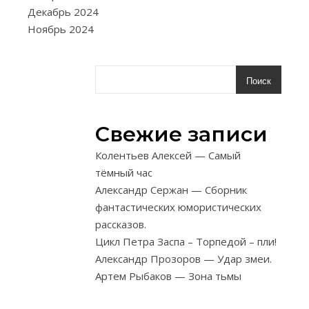
нож
Декабрь 2024
может
Ноябрь 2024
служить
и
как
Поиск
рычаг
при
Свежие записи
отделении
и
Колентьев Алексей — Самый
срезке
тёмный час
нужных
Александр Сержан — Сборник
прутиков.
фантастических юмористических
Нож
рассказов.
должен
Цикл Петра Заспа – Торпедой – пли!
срезать
Александр Прозоров — Удар змеи.
ивовые
Артем Рыбаков — Зона тьмы
палки
с