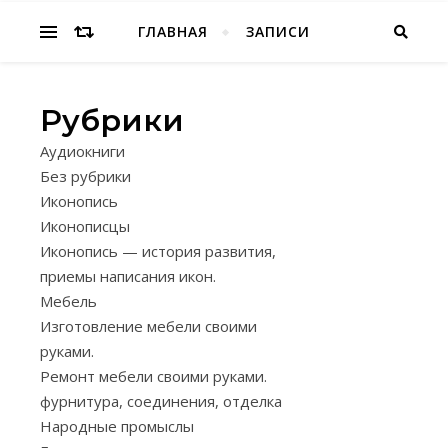
Народное творчество, хобби
ГЛАВНАЯ
ЗАПИСИ
Рубрики
ЗАГОТОВКА,
Аудиокниги
ХРАНЕНИЕ,
Без рубрики
ТЕХНОЛОГИИ
Иконопись
,
ПЛЕТЕНИЯ.
П
Иконописцы
ПРАВИЛ
Иконопись — история развития,
РЕЗКА
приемы написания икон.
Мебель
ПРУТА
Изготовление мебели своими
ПРИ
руками.
ЗАГОТО
Ремонт мебели своими руками.
фурнитура, соединения, отделка
Народные промыслы
08.12.2024