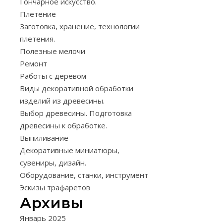
Гончарное искусство.
Резать
Плетение
прут
Заготовка, хранение, технологии
лучше
плетения.
всего
Полезные мелочи
остро
Ремонт
отточенным
Работы с деревом
ножом
Виды декоративной обработки
с
изделий из древесины.
длинным,
Выбор древесины. Подготовка
тонким,
древесины к обработке.
но
Выпиливание
достаточно
Декоративные миниатюры,
широким
сувениры, дизайн.
и
Оборудование, станки, инструмент
прочным
Эскизы трафаретов
лезвием.
Архивы
Такой
Январь 2025