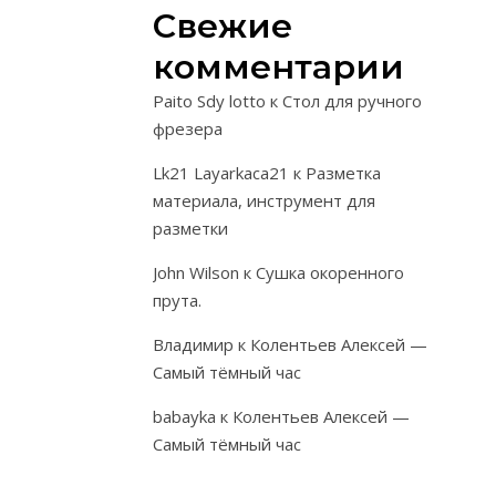
Свежие
диаметром
ствола
комментарии
до
40
Paito Sdy lotto
к
Стол для ручного
мм.
фрезера
Срез
Lk21 Layarkaca21
к
Разметка
должен
материала, инструмент для
быть
разметки
гладким,
John Wilson
к
Сушка окоренного
без
прута.
сколов
и
Владимир
к
Колентьев Алексей —
разломов,
Самый тёмный час
угол
babayka
к
Колентьев Алексей —
среза
Самый тёмный час
30-
60*